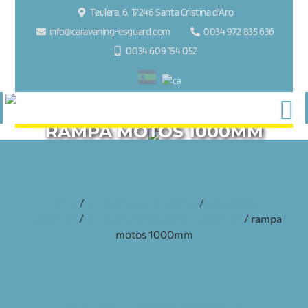
Teulera, 6. 17246 Santa Cristina d'Aro
info@caravaning-esguard.com
0034 972 835 636
0034 609 154 052
RAMPA MOTOS 1000MM
inicio
/
accesorios y recambios
/
remolques
comanche
/
accesorios remolques comanche
/ rampa
motos 1000mm