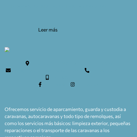
SUPLEMENTO IND BASCULANTE 2100-2500
75,00
€
Leer más
Teulera, 6. 17246 Santa Cristina d'Aro
info@caravaning-esguard.com
0034 972 835636
0034 609 154 052
facebook
instagram
Ofrecemos servicio de aparcamiento, guarda y custodia a
caravanas, autocaravanas y todo tipo de remolques, así
como los servicios más básicos: limpieza exterior, pequeñas
reparaciones o el transporte de las caravanas a los