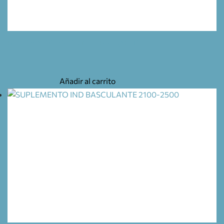
RUEDA 5-00-10" (72N) (4PR) 3,5B-10"
51,45
€
Añadir al carrito