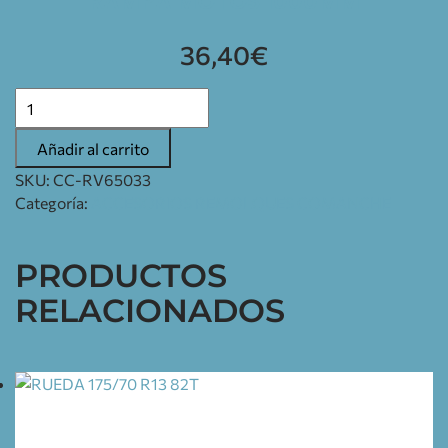
RAMPA MOTOS 1000MM
36,40
€
Añadir al carrito
SKU:
CC-RV65033
Categoría:
ACCESORIOS REMOLQUES COMANCHE
PRODUCTOS
RELACIONADOS