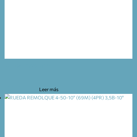
RUEDA 175/70 R13 82T
99,00
€
Leer más