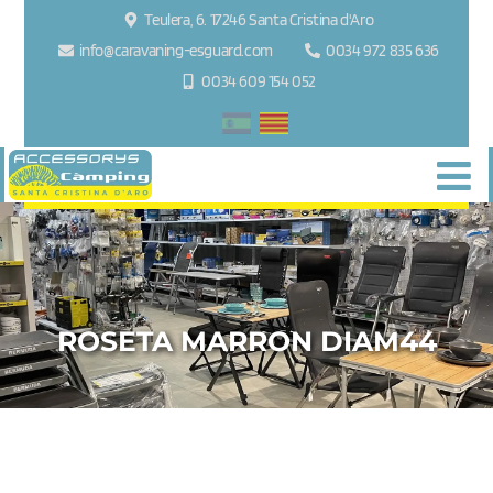
Teulera, 6. 17246 Santa Cristina d'Aro
info@caravaning-esguard.com
0034 972 835 636
0034 609 154 052
ROSETA MARRON DIAM44