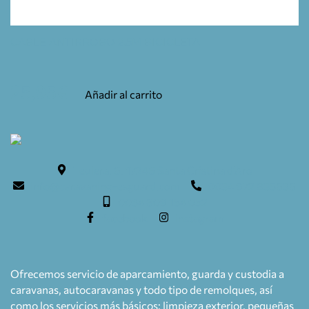
CABLE ANTIRROBO 2.5M BICICLETA
25,95
€
Añadir al carrito
Teulera, 6. 17246 Santa Cristina d'Aro
info@caravaning-esguard.com
0034 972 835636
0034 609 154 052
facebook
instagram
Ofrecemos servicio de aparcamiento, guarda y custodia a
caravanas, autocaravanas y todo tipo de remolques, así
como los servicios más básicos: limpieza exterior, pequeñas