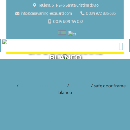
Teulera, 6. 17246 Santa Cristina d'Aro
info@caravaning-esguard.com
0034 972 835 636
0034 609 154 052
SAFE DOOR FRAME
BLANCO
inicio
/
accesorios y recambios
/
seguridad
/ safe door frame
blanco
SAFE DOOR FRAME BLANCO