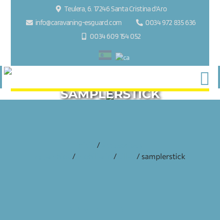
Teulera, 6. 17246 Santa Cristina d'Aro
info@caravaning-esguard.com
0034 972 835 636
0034 609 154 052
SAMPLERSTICK
inicio
/
accesorios y
recambios
/
mobiliario
/
sillas
/ samplerstick
SAMPLERSTICK