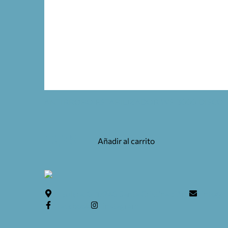
ANTIRROBO ESTABILIZADOR WS-3000 DISCO
10,25
€
Añadir al carrito
Teulera, 6. 17246 Santa Cristina d'Aro
info@c
facebook
instagram