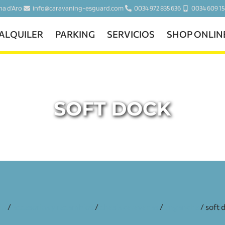
ina d'Aro
info@caravaning-esguard.com
0034 972 835 636
0034 609 15
ALQUILER
PARKING
SERVICIOS
SHOP ONLIN
SOFT DOCK
io
/
accesorios y recambios
/
chasis caravanas
/
enganche
/ soft 