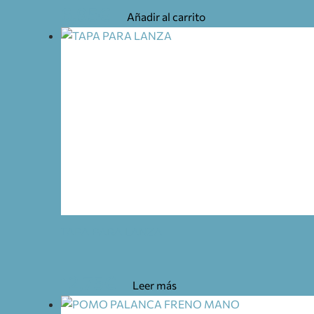
6,95
€
Añadir al carrito
TAPA PARA LANZA
12,75
€
Leer más