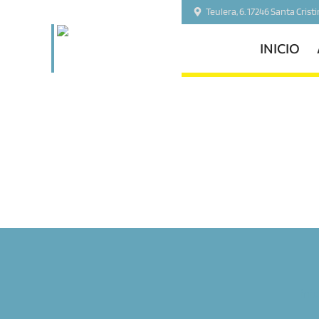
Teulera, 6. 17246 Santa Crist
INICIO
inic