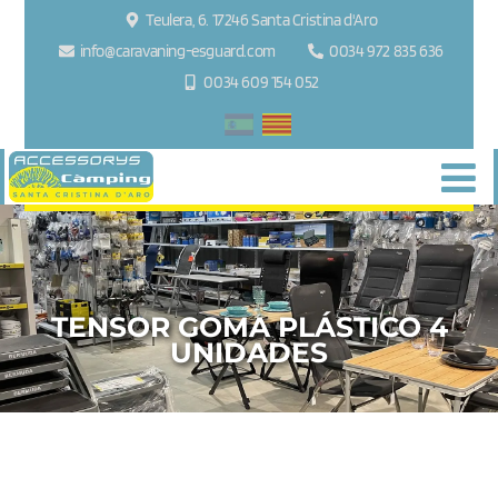
Teulera, 6. 17246 Santa Cristina d'Aro
info@caravaning-esguard.com
0034 972 835 636
0034 609 154 052
TENSOR GOMA PLÁSTICO 4
UNIDADES