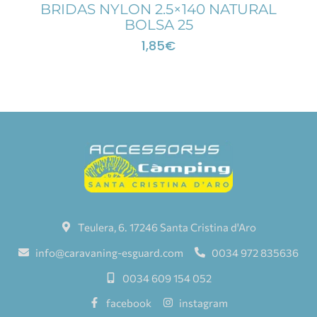
BRIDAS NYLON 2.5×140 NATURAL
BOLSA 25
1,85
€
Teulera, 6. 17246 Santa Cristina d'Aro
info@caravaning-esguard.com
0034 972 835636
0034 609 154 052
facebook
instagram