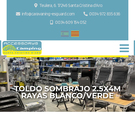
Teulera, 6. 17246 Santa Cristina d'Aro
info@caravaning-esguard.com
0034 972 835 636
0034 609 154 052
TOLDO SOMBRAJO 2.5X4M
RAYAS BLANCO/VERDE