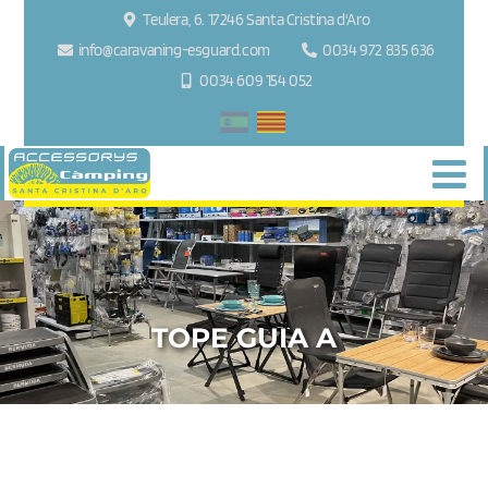
Teulera, 6. 17246 Santa Cristina d'Aro
info@caravaning-esguard.com
0034 972 835 636
0034 609 154 052
TOPE GUIA A