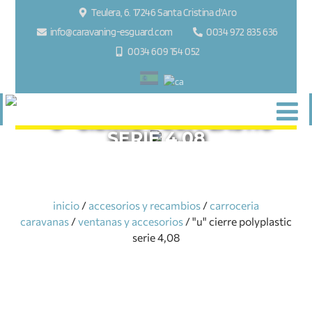
Teulera, 6. 17246 Santa Cristina d'Aro
info@caravaning-esguard.com
0034 972 835 636
0034 609 154 052
"U" CIERRE POLYPLASTIC
SERIE 4,08
inicio
/
accesorios y recambios
/
carroceria
caravanas
/
ventanas y accesorios
/ "u" cierre polyplastic
serie 4,08