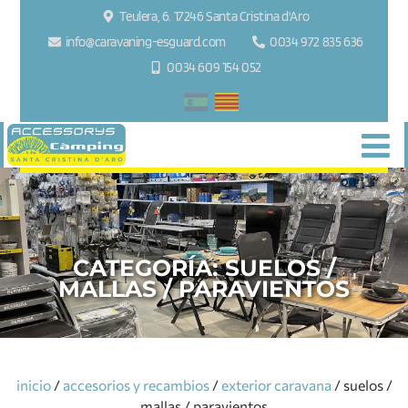
Teulera, 6. 17246 Santa Cristina d'Aro
info@caravaning-esguard.com
0034 972 835 636
0034 609 154 052
CATEGORÍA:
SUELOS /
MALLAS / PARAVIENTOS
inicio
/
accesorios y recambios
/
exterior caravana
/ suelos /
mallas / paravientos