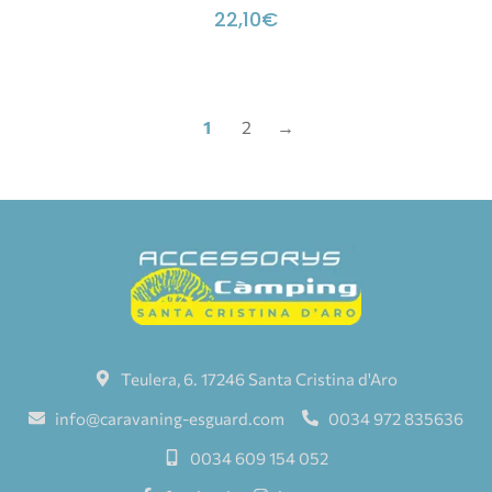
22,10
€
1
2
→
Teulera, 6. 17246 Santa Cristina d'Aro
info@caravaning-esguard.com
0034 972 835636
0034 609 154 052