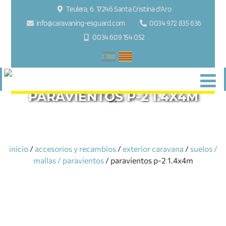
Teulera, 6. 17246 Santa Cristina d'Aro
info@caravaning-esguard.com
0034 972 835 636
0034 609 154 052
PARAVIENTOS P-2 1.4X4M
inicio
/
accesorios y recambios
/
exterior caravana
/
suelos /
mallas / paravientos
/ paravientos p-2 1.4x4m