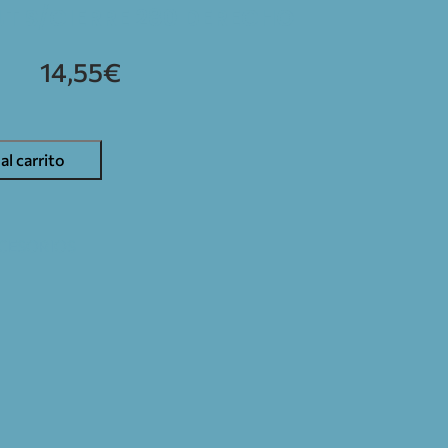
T S/CIERRE 280 DERECHO
14,55
€
al carrito
CESORIOS