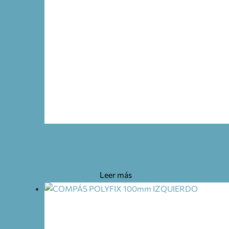
PAR COMPASES DOMETIC 400MM
32,85
€
Leer más