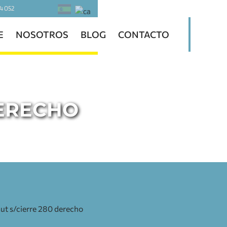
4 052
E
NOSOTROS
BLOG
CONTACTO
DERECHO
ut s/cierre 280 derecho