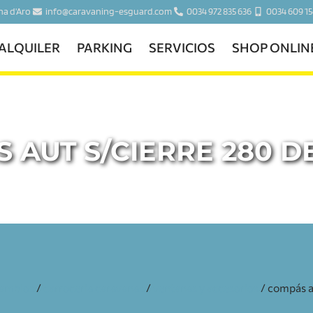
ina d'Aro
info@caravaning-esguard.com
0034 972 835 636
0034 609 15
ALQUILER
PARKING
SERVICIOS
SHOP ONLIN
 AUT S/CIERRE 280 
cambios
/
carroceria caravanas
/
ventanas y accesorios
/ compás a