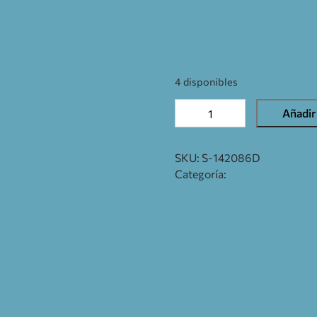
COMPÁS AU
4 disponibles
Añadir 
SKU:
S-142086D
Categoría:
VENTANAS Y AC