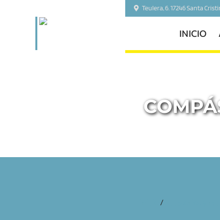
Teulera, 6. 17246 Santa Crist
INICIO
COMPÁS
inicio
/
accesorios y re