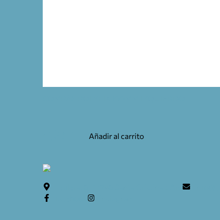
COMPÁS POLYFIX 100MM IZQUIERDO
8,95
€
Añadir al carrito
Teulera, 6. 17246 Santa Cristina d'Aro
info@c
facebook
instagram