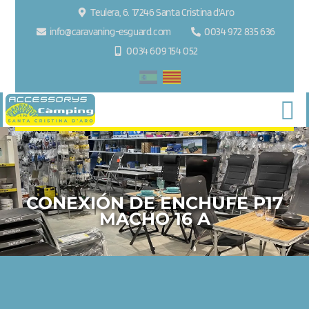
Teulera, 6. 17246 Santa Cristina d'Aro
info@caravaning-esguard.com
0034 972 835 636
0034 609 154 052
CONEXIÓN DE ENCHUFE P17
MACHO 16 A