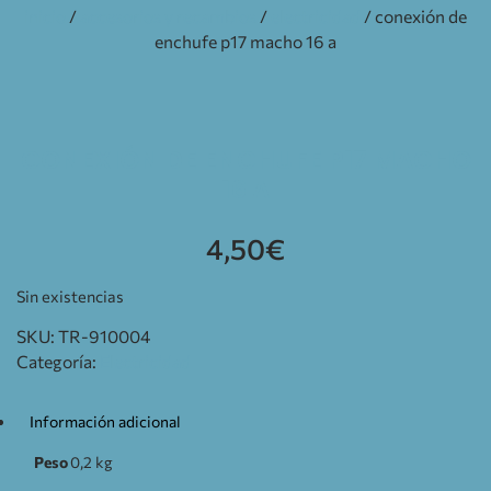
inicio
/
accesorios y recambios
/
electricidad
/ conexión de
enchufe p17 macho 16 a
CONEXIÓN DE ENCHUFE P17 MACHO
16 A
4,50
€
Sin existencias
SKU:
TR-910004
Categoría:
Electricidad
Información adicional
Peso
0,2 kg