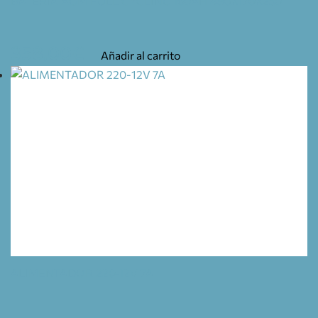
BATERIA AGM FULL CYCLING 160AH 480X170X250
358,00
€
Añadir al carrito
ALIMENTADOR 220-12V 7A