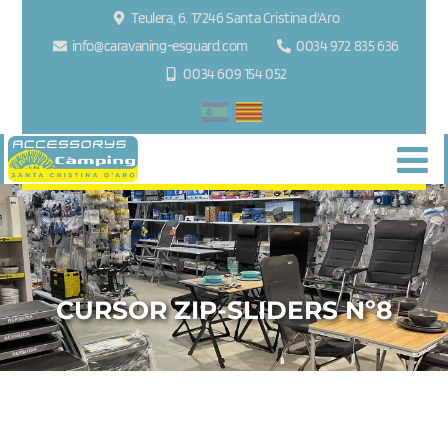
Teulera, 6. 17246 Santa Cristina d'Aro
info@caravaning-esguard.com
0034 972 835 636
0034 609 154 052
CURSOR ZIP-SLIDERS Nº8