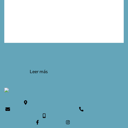
LAMPARA DICROICA MR16 15W + CRISTAL
1,65
€
Leer más
Teulera, 6. 17246 Santa Cristina d'Aro
info@caravaning-esguard.com
0034 972 835636
0034 609 154 052
facebook
instagram