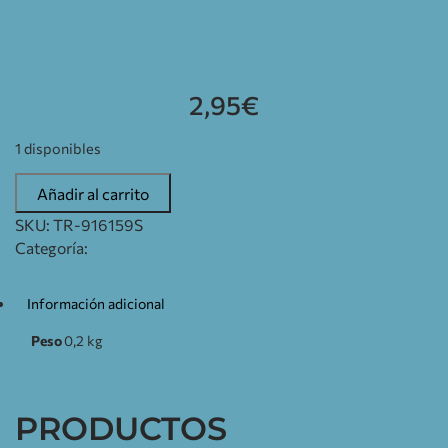
LAMPARA HALOGENA G4 10W 12V –
LOTE DE 2
2,95
€
1 disponibles
Añadir al carrito
SKU:
TR-916159S
Categoría:
12V
Información adicional
Peso
0,2 kg
PRODUCTOS