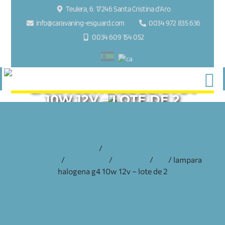
Teulera, 6. 17246 Santa Cristina d'Aro
info@caravaning-esguard.com
0034 972 835 636
0034 609 154 052
LAMPARA HALOGENA G4
10W 12V – LOTE DE 2
inicio
/
accesorios y
recambios
/
electricidad
/
bombillas
/
12v
/ lampara
halogena g4 10w 12v – lote de 2