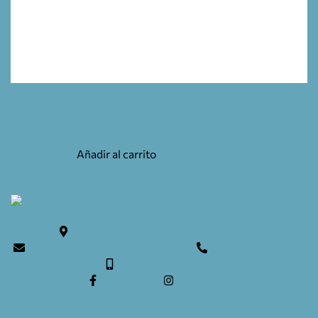
LAMPARA HALOGENA G4 10W 12V – LOTE DE 2
2,95
€
Añadir al carrito
Teulera, 6. 17246 Santa Cristina d'Aro
info@caravaning-esguard.com
0034 972 835636
0034 609 154 052
facebook
instagram