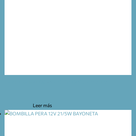
LÁMPARA HALÓGENA (GZ4) 10W 12V Ø35 L35
2,95
€
Leer más