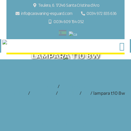
Teulera, 6. 17246 Santa Cristina d'Aro
info@caravaning-esguard.com
0034 972 835 636
0034 609 154 052
LAMPARA T10 8W
inicio
/
accesorios y
recambios
/
electricidad
/
bombillas
/
12v
/ lampara t10 8w
LAMPARA T10 8W