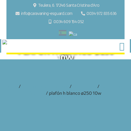
Teulera, 6. 17246 Santa Cristina d'Aro
info@caravaning-esguard.com
0034 972 835 636
0034 609 154 052
PLAFÓN H BLANCO Ø250
10W
inicio
/
accesorios y recambios
/
electricidad
/
iluminación
interior
/ plafón h blanco ø250 10w
PLAFÓN H BLANCO Ø250 10W