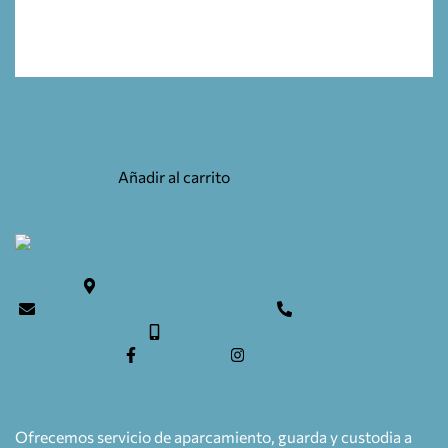
PLAFON SLIMLINE RECT . LED 3,3W.3POS.
48,15
€
Añadir al carrito
Teulera, 6. 17246 Santa Cristina d'Aro
info@caravaning-esguard.com
0034 972 835636
0034 609 154 052
facebook
instagram
Ofrecemos servicio de aparcamiento, guarda y custodia a