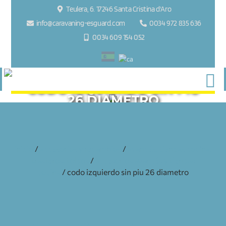
Teulera, 6. 17246 Santa Cristina d'Aro
info@caravaning-esguard.com
0034 972 835 636
0034 609 154 052
CODO IZQUIERDO SIN PIU
26 DIAMETRO
inicio
/
accesorios y recambios
/
avancés, tiendas cocina,
trasteros, toldos
/
accesorios avancés y tiendas
cocina
/ codo izquierdo sin piu 26 diametro