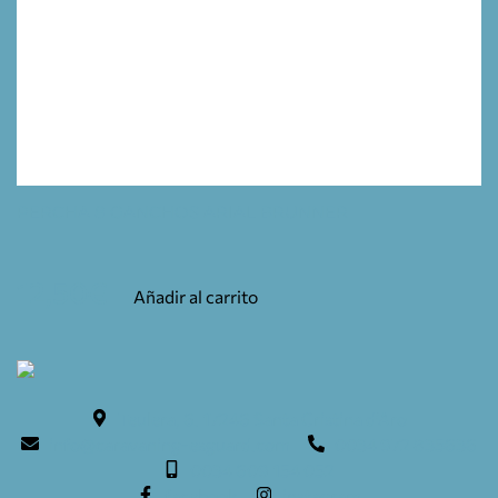
PERCHA 8 GANCHOS ARIAL BRUNNER
12,50
€
Añadir al carrito
Teulera, 6. 17246 Santa Cristina d'Aro
info@caravaning-esguard.com
0034 972 835636
0034 609 154 052
facebook
instagram