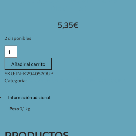
CODO IZQUIERDO SIN PIU 26
DIAMETRO
5,35
€
2 disponibles
Añadir al carrito
SKU:
IN-K294057OUP
Categoría:
ACCESORIOS AVANCÉS Y TIENDAS COCINA
Información adicional
Peso
0,1 kg
PRODUCTOS