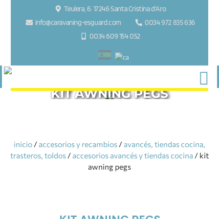
Teulera, 6. 17246 Santa Cristina d'Aro
info@caravaning-esguard.com
0034 972 835 636
0034 609 154 052
KIT AWNING PEGS
inicio
/
accesorios y recambios
/
avancés, tiendas cocina,
trasteros, toldos
/
accesorios avancés y tiendas cocina
/ kit
awning pegs