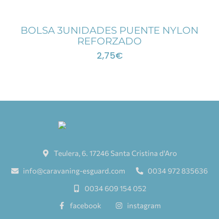
BOLSA 3UNIDADES PUENTE NYLON
REFORZADO
2,75
€
Teulera, 6. 17246 Santa Cristina d'Aro
info@caravaning-esguard.com
0034 972 835636
0034 609 154 052
facebook
instagram